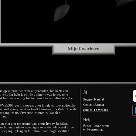
Mijn favorieten
e op internet worden uitgezonden, het heeft een
Jij
 je nodig hebt is om de online tv van je keuze te
re of hardware nodig hebben om live tv online te kijken.
Suggest Kanaal
Content Partner
eb360 geeft u toegang tot lokale en internationale
 een land gemigreerd en heeft heimwee, TVWeb360 is de
Embed TVWeb360
oegang tot uw favoriete internet-tv-kanalen.
 land!
Help
 met zijn repertoire van gratis live tv-kanalen.
Bezoek onze sectie
schillende nieuwsverslagen over de hele wereld over
.
ondersteuning
toegang te krijgen tot inhoud van hoge kwaliteit.