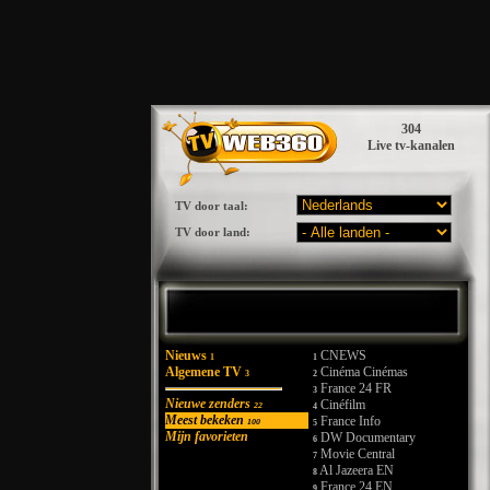
304
Live tv-kanalen
TV door taal:
TV door land:
Nieuws
CNEWS
1
1
Algemene TV
Cinéma Cinémas
3
2
France 24 FR
3
Nieuwe zenders
Cinéfilm
22
4
Meest bekeken
France Info
100
5
Mijn favorieten
DW Documentary
6
Movie Central
7
Al Jazeera EN
8
France 24 EN
9