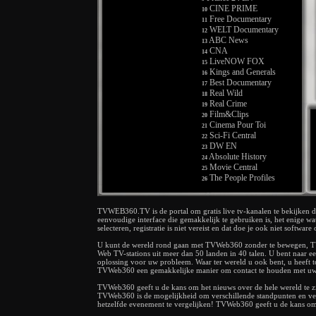
CINE PRIME
10
Free Documentary
11
WELT Documentary
12
ABC News
13
CNA
14
LiveNOW FOX
15
Kings and Generals
16
Best Documentary
17
Real Wild
18
Real Crime
19
Film&Clips
20
Cinema Pour Toi
21
Sci-Fi Central
22
DW EN
23
Absolute History
24
Movie Central
25
The People Profiles
26
Franciné
27
Real Stories
28
V Movies
TVWEB360.TV is de portal om gratis live tv-kanalen te bekijken di
29
eenvoudige interface die gemakkelijk te gebruiken is, het enige wat
Flix For Free
30
selecteren, registratie is niet vereist en dat doe je ook niet softwa
BFM TV
31
Spark
32
U kunt de wereld rond gaan met TVWeb360 zonder te bewegen, TVW
Disney Junior
Web TV-stations uit meer dan 50 landen in 40 talen. U bent naar
33
oplossing voor uw probleem. Waar ter wereld u ook bent, u heeft t
V Movies
34
TVWeb360 een gemakkelijke manier om contact te houden met uw
Film&Clips
35
Euronews FR
36
TVWeb360 geeft u de kans om het nieuws over de hele wereld te zien
Euronews EN
TVWeb360 is de mogelijkheid om verschillende standpunten en ver
37
hetzelfde evenement te vergelijken! TVWeb360 geeft u de kans om 
NBC News
38
Extreme Mysteries