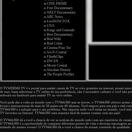
CINE PRIME
10
Free Documentary
11
WELT Documentary
12
ABC News
13
LiveNOW FOX
14
CNA
15
Kings and Generals
16
Best Documentary
17
Real Wild
18
Real Crime
19
Cinema Pour Toi
20
Sci-Fi Central
21
Film&Clips
22
DW EN
23
Movie Central
24
Absolute History
25
The People Profiles
26
Franciné
27
V Movies
28
Flix For Free
O TVWEB360.TV é o portal para assistir canais de TV ao vivo gratuitos na internet, possui uma in
29
de usar, basta selecionar a TV online de sua preferência, não é necessário cadastro e você não pr
Real Stories
30
software ou hardware para assistir TV ao vivo online.
BFM TV
31
Disney Junior
32
Você pode dar a volta ao mundo com o TVWeb360 sem se mover, o TVWeb360 oferece acesso a
V Movies
locais e internacionais de mais de 50 países em 40 idiomas. Você migrou para um país e está com
33
TVWeb360 é a solução para o seu problema. Não importa onde você esteja no mundo, você tem a
Spark
34
TV favoritos na Internet. TVWeb360 uma maneira fácil de manter contato com seu país!
Film&Clips
35
Euronews FR
36
O TVWeb360 dá a você a chance de ver as notícias do mundo todo com seu repertório de canais 
Euronews EN
O TVWeb360 é a oportunidade de comparar diferentes pontos de vista e diversas reportagens a
37
tratando do mesmo evento! O TVWeb360 dá a você a chance de acessar conteúdo de qualidade.
Extreme Mysteries
38
NBC News