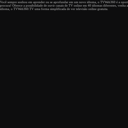
39
Você sempre sonhou em aprender ou se aprofundar em um novo idioma, o TVWeb360 é a oport
GB News
40
procura! Oferece a possibilidade de ouvir canais de TV online em 40 idiomas diferentes, venha
FilmIsNow Horror
idioma, o TVWeb360.TV uma forma simplificada de ver televisão online gratuita.
41
Timeline
42
Culture Tube
43
Al Jazeera AR
44
V Horror
45
Newsmax TV
46
France 24 AR
47
imineo
48
FOX Weather
49
CBS News
50
DW Documentary
51
Disaster Zone
52
earthTV
53
CNN Video
54
Times Square
55
News 12
56
Al Araby TV
57
A Spor
58
Top Calcio
59
TRT World
60
RFI
61
Wonder
62
NASA Spaceflight
63
PAW Patrol
64
TOU.TV
65
Tele-Quebec
66
Alghad TV
67
Rai News 24
68