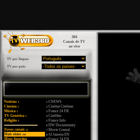
304
Canais de TV
ao vivo
TV por língua:
TV por país:
Notícias
CNEWS
3
1
Cinema
Cinéma Cinémas
1
2
Música
France 24 FR
1
3
TV Genérica
Cinéfilm
1
4
Religião
France Info
3
5
DW Documentary
6
Novos canais
Movie Central
22
7
Mais vistos
Al Jazeera EN
100
8
Meus favoritos
France 24 EN
9