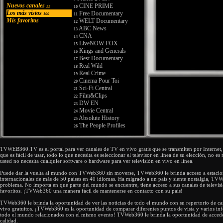
Nuevos canales
CINE PRIME
22
10
Los más vistos
Free Documentary
100
11
Mis favoritos
WELT Documentary
12
ABC News
13
CNA
14
LiveNOW FOX
15
Kings and Generals
16
Best Documentary
17
Real Wild
18
Real Crime
19
Cinema Pour Toi
20
Sci-Fi Central
21
Film&Clips
22
DW EN
23
Movie Central
24
Absolute History
25
The People Profiles
26
Franciné
27
V Movies
28
Flix For Free
TVWEB360.TV es el portal para ver canales de TV en vivo gratis que se transmiten por Internet, 
29
que es fácil de usar, todo lo que necesita es seleccionar el televisor en línea de su elección, no es 
Real Stories
30
usted no necesita cualquier software o hardware para ver televisión en vivo en línea.
BFM TV
31
Disney Junior
32
Puede dar la vuelta al mundo con TVWeb360 sin moverse, TVWeb360 le brinda acceso a estacio
V Movies
internacionales de más de 50 países en 40 idiomas. Ha migrado a un país y siente nostalgia, TVW
33
problema. No importa en qué parte del mundo se encuentre, tiene acceso a sus canales de televisi
Spark
34
favoritos. ¡TVWeb360 una manera fácil de mantenerse en contacto con su país!
Film&Clips
35
Euronews FR
36
TVWeb360 le brinda la oportunidad de ver las noticias de todo el mundo con su repertorio de can
Euronews EN
vivo gratuitos. ¡TVWeb360 es la oportunidad de comparar diferentes puntos de vista y varios inf
37
todo el mundo relacionados con el mismo evento! TVWeb360 le brinda la oportunidad de accede
NBC News
38
calidad.
Extreme Mysteries