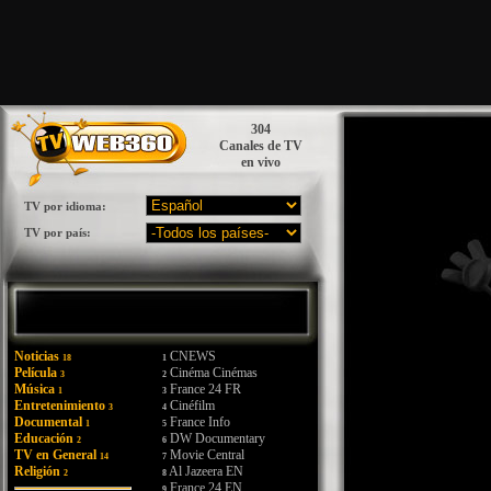
304
Canales de TV
en vivo
TV por idioma:
TV por país:
Noticias
CNEWS
18
1
Película
Cinéma Cinémas
3
2
Música
France 24 FR
1
3
Entretenimiento
Cinéfilm
3
4
Documental
France Info
1
5
Educación
DW Documentary
2
6
TV en General
Movie Central
14
7
Religión
Al Jazeera EN
2
8
France 24 EN
9