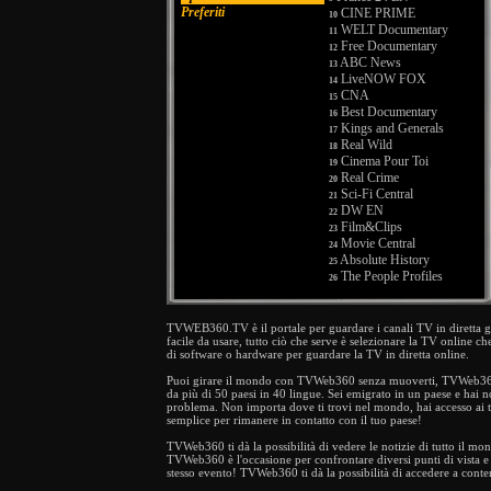
Preferiti
CINE PRIME
10
WELT Documentary
11
Free Documentary
12
ABC News
13
LiveNOW FOX
14
CNA
15
Best Documentary
16
Kings and Generals
17
Real Wild
18
Cinema Pour Toi
19
Real Crime
20
Sci-Fi Central
21
DW EN
22
Film&Clips
23
Movie Central
24
Absolute History
25
The People Profiles
26
Franciné
27
V Movies
28
Flix For Free
TVWEB360.TV è il portale per guardare i canali TV in diretta gra
29
facile da usare, tutto ciò che serve è selezionare la TV online che
Real Stories
30
di software o hardware per guardare la TV in diretta online.
BFM TV
31
V Movies
32
Puoi girare il mondo con TVWeb360 senza muoverti, TVWeb360 ti
Disney Junior
da più di 50 paesi in 40 lingue. Sei emigrato in un paese e hai 
33
problema. Non importa dove ti trovi nel mondo, hai accesso ai
Spark
34
semplice per rimanere in contatto con il tuo paese!
Film&Clips
35
Euronews FR
36
TVWeb360 ti dà la possibilità di vedere le notizie di tutto il mon
Euronews EN
TVWeb360 è l'occasione per confrontare diversi punti di vista e 
37
stesso evento! TVWeb360 ti dà la possibilità di accedere a conten
Extreme Mysteries
38
FilmIsNow Horror