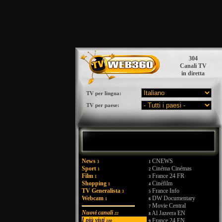
304
Canali TV
in diretta
TV per lingua:
TV per paese:
News
CNEWS
3
1
Sport
Cinéma Cinémas
1
2
Film
France 24 FR
1
3
Shopping
Cinéfilm
1
4
TV Generalista
France Info
3
5
Webcam
DW Documentary
1
6
Movie Central
7
Nuovi canali
Al Jazeera EN
22
8
I più visti
France 24 EN
100
9